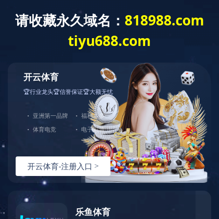
您好，欢迎光临华体会官方端网站登录入口官网！
网站首页
关于中大
产品展示