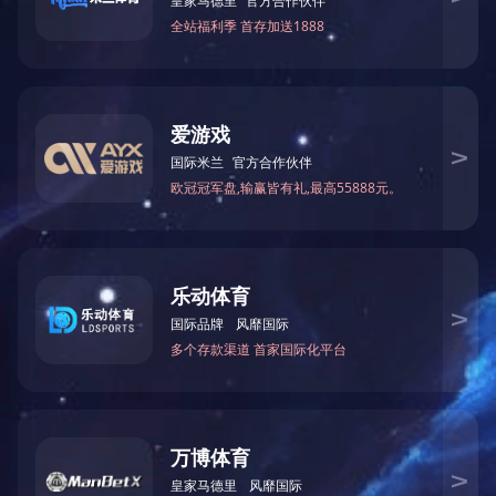
电机总功率：1.1KW
上一篇：
升降平台
下一篇：
双带圆棒砂光机
关于中大
新闻资讯
About
News
公司简介
公司动态
企业文化
行业动态