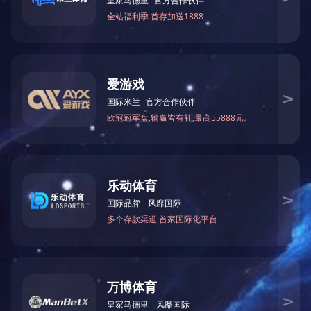
加工尺寸：1200mm×2000mm
电机总功率：4.5KW
机床尺寸（长、宽、高）：4.3M×1.5M×1.3M
上一篇：
升降平台
下一篇：
双带圆棒砂光机
关于中大
新闻资讯
About
News
公司简介
公司动态