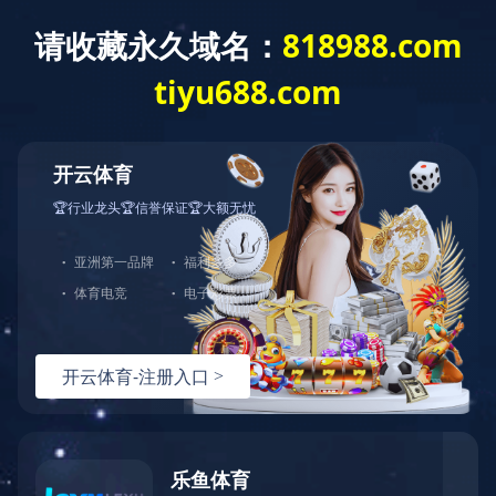
您好，欢迎光临华体会官方端网站登录入口官网！
网站首页
关于中大
产品展示