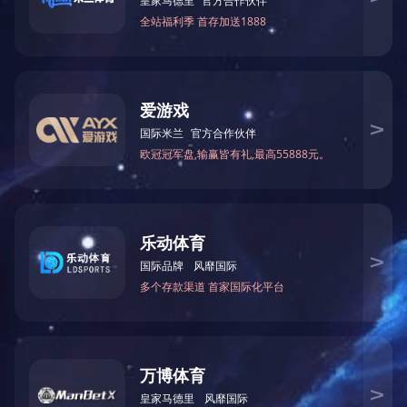
最大加工厚度：195mm
最大加工宽度：300mm
电机总功率：5.5kw 锯片直径：600mm
机床尺寸（长、宽、高）：2.2M×1.92M×1.2M
上一篇：
MJ-J206气动角度截锯
下一篇：
SLZ16－30木屋四轴立式钻孔机